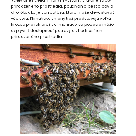
Včely dnes čelia mnohým výzvam, vrátane straty
prirodzeného prostredia, používania pesticídov a
chorôb, ako je varroatóza, ktorá môže devastovať
včelstva. Klimatické zmeny tiež predstavujú veľkú
hrozbu pre ich prežitie, meniace sa počasie môže
ovplyvniť dostupnosť potravy a vhodnosť ich
prirodzeného prostredia.