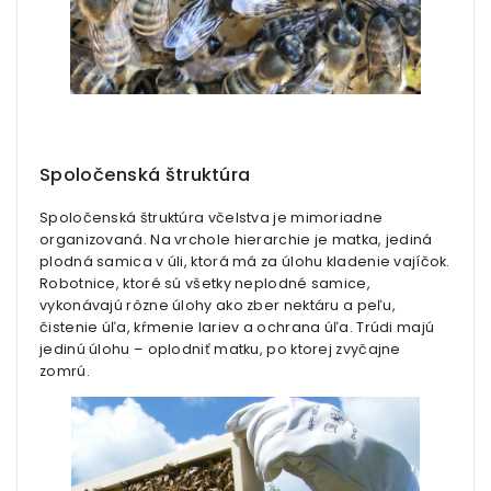
Spoločenská štruktúra
Spoločenská štruktúra včelstva je mimoriadne
organizovaná. Na vrchole hierarchie je matka, jediná
plodná samica v úli, ktorá má za úlohu kladenie vajíčok.
Robotnice, ktoré sú všetky neplodné samice,
vykonávajú rôzne úlohy ako zber nektáru a peľu,
čistenie úľa, kŕmenie lariev a ochrana úľa. Trúdi majú
jedinú úlohu – oplodniť matku, po ktorej zvyčajne
zomrú.