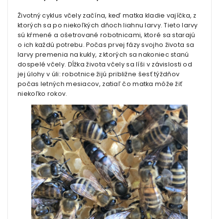
Životný cyklus včely začína, keď matka kladie vajíčka, z
ktorých sa po niekoľkých dňoch liahnu larvy. Tieto larvy
sú kŕmené a ošetrované robotnicami, ktoré sa starajú
o ich každú potrebu. Počas prvej fázy svojho života sa
larvy premenia na kukly, z ktorých sa nakoniec stanú
dospelé včely. Dĺžka života včely sa líši v závislosti od
jej úlohy v úli: robotnice žijú približne šesť týždňov
počas letných mesiacov, zatiaľ čo matka môže žiť
niekoľko rokov.