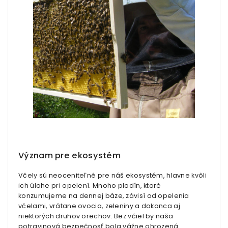
Význam pre ekosystém
Včely sú neoceniteľné pre náš ekosystém, hlavne kvôli
ich úlohe pri opelení. Mnoho plodín, ktoré
konzumujeme na dennej báze, závisí od opelenia
včelami, vrátane ovocia, zeleniny a dokonca aj
niektorých druhov orechov. Bez včiel by naša
potravinová bezpečnosť bola vážne ohrozená.