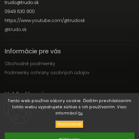
trudo
@
trudo.sk
0949 630 900
https://www.youtube.com/@trudosk
@trudo.sk
Informácie pre vás
Obchodné podmienky
Podmienky ochrany osobných údajov
Vyhľadávanie
Tento web používa súbory cookie. Ďalším prechádzaním
tohto webu vyjadrujete súhlas s ich používaním. Viac
Hľadať
informácií
tu
.
Nastavenie
Copyright 2026
TRUDO
. Všetky práva vyhradené.