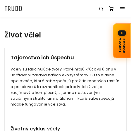
Život včiel
TVORBU
PODPOR
Tajomstvo ich úspechu
Včely sú fascinujúce tvory, ktoré hrajú kľúčovú úlohu v
udržiavaní zdravia našich ekosystémov. Sú to hlavne
opelovače, ktoré zabezpečujú prežitie mnohých rastlín
a prispievajú k rozmanitosti prírody. Ich život je
zaujímavý a komplexný, s jemne nastavenými
sociálnymi štruktúrami a úlohami, ktoré zabezpečujú
hladké fungovanie včelstva.
Životný cyklus včely