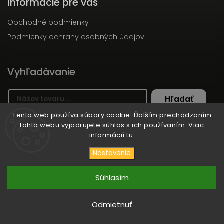
Informácie pre vás
Obchodné podmienky
Podmienky ochrany osobných údajov
Vyhľadávanie
Hľadať
Tento web používa súbory cookie. Ďalším prechádzaním
tohto webu vyjadrujete súhlas s ich používaním. Viac
informácií
tu
.
Copyright 2026
TRUDO
. Všetky práva vyhradené.
Nastavenie
Vytvořil
Shoptet
| Design
Shoptak.cz
Súhlasím
Odmietnuť