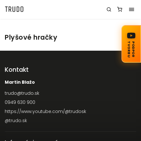
Plyšové hračky
TVORBU
PODPOR
Kontakt
Martin Blažo
trudo
@
trudo.sk
0949 630 900
https://www.youtube.com/@trudosk
@trudo.sk