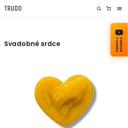
TVORBU
PODPOR
Svadobné srdce