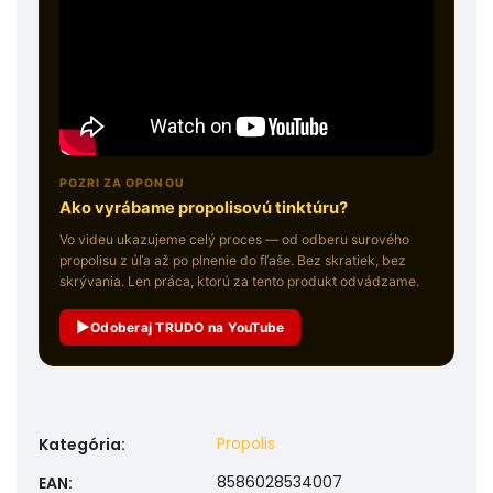
POZRI ZA OPONOU
Ako vyrábame propolisovú tinktúru?
Vo videu ukazujeme celý proces — od odberu surového
propolisu z úľa až po plnenie do fľaše. Bez skratiek, bez
skrývania. Len práca, ktorú za tento produkt odvádzame.
▶
Odoberaj TRUDO na YouTube
Propolis
Kategória
:
8586028534007
EAN
: