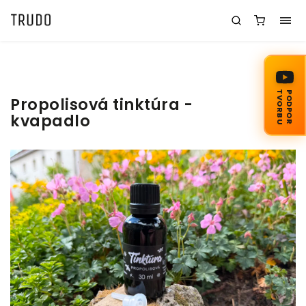
TVORBU
PODPOR
Propolisová tinktúra -
kvapadlo