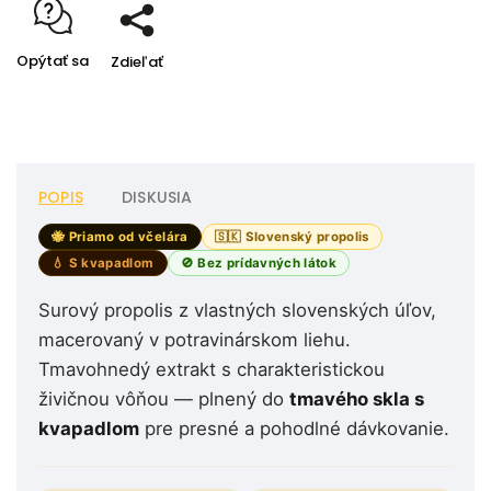
Opýtať sa
Zdieľať
POPIS
DISKUSIA
🐝 Priamo od včelára
🇸🇰 Slovenský propolis
💧 S kvapadlom
🚫 Bez prídavných látok
Surový propolis z vlastných slovenských úľov,
macerovaný v potravinárskom liehu.
Tmavohnedý extrakt s charakteristickou
živičnou vôňou — plnený do
tmavého skla s
kvapadlom
pre presné a pohodlné dávkovanie.