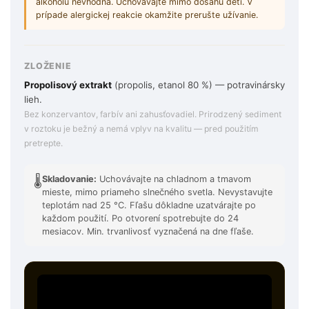
alkoholu nevhodná. Uchovávajte mimo dosahu detí. V
prípade alergickej reakcie okamžite prerušte užívanie.
ZLOŽENIE
Propolisový extrakt
(propolis, etanol 80 %) — potravinársky
lieh.
Bez konzervantov, farbív ani zahusťovadiel. Prirodzený sediment
v roztoku je bežný a nemá vplyv na kvalitu — pred použitím
pretrepte.
🌡️
Skladovanie:
Uchovávajte na chladnom a tmavom
mieste, mimo priameho slnečného svetla. Nevystavujte
teplotám nad 25 °C. Fľašu dôkladne uzatvárajte po
každom použití. Po otvorení spotrebujte do 24
mesiacov. Min. trvanlivosť vyznačená na dne fľaše.