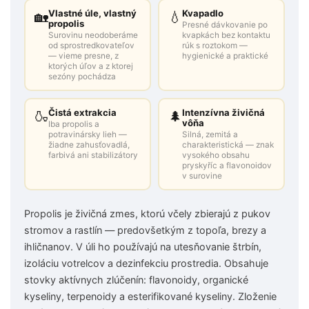
Vlastné úle, vlastný
Kvapadlo
🏡
💧
propolis
Presné dávkovanie po
Surovinu neodoberáme
kvapkách bez kontaktu
od sprostredkovateľov
rúk s roztokom —
— vieme presne, z
hygienické a praktické
ktorých úľov a z ktorej
sezóny pochádza
Čistá extrakcia
Intenzívna živičná
🍶
🌲
vôňa
Iba propolis a
potravinársky lieh —
Silná, zemitá a
žiadne zahusťovadlá,
charakteristická — znak
farbivá ani stabilizátory
vysokého obsahu
pryskyříc a flavonoidov
v surovine
Propolis je živičná zmes, ktorú včely zbierajú z pukov
stromov a rastlín — predovšetkým z topoľa, brezy a
ihličnanov. V úli ho používajú na utesňovanie štrbín,
izoláciu votrelcov a dezinfekciu prostredia. Obsahuje
stovky aktívnych zlúčenín: flavonoidy, organické
kyseliny, terpenoidy a esterifikované kyseliny. Zloženie