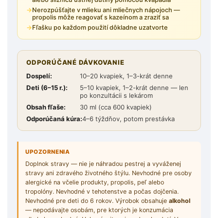
Nerozpúšťajte v mlieku ani mliečnych nápojoch —
propolis môže reagovať s kazeínom a zraziť sa
Fľašku po každom použití dôkladne uzatvorte
ODPORÚČANÉ DÁVKOVANIE
Dospelí:
10–20 kvapiek, 1–3-krát denne
Deti (6–15 r.):
5–10 kvapiek, 1–2-krát denne — len
po konzultácii s lekárom
Obsah fľaše:
30 ml (cca 600 kvapiek)
Odporúčaná kúra:
4–6 týždňov, potom prestávka
UPOZORNENIA
Doplnok stravy — nie je náhradou pestrej a vyváženej
stravy ani zdravého životného štýlu. Nevhodné pre osoby
alergické na včelie produkty, propolis, peľ alebo
tropolóny. Nevhodné v tehotenstve a počas dojčenia.
Nevhodné pre deti do 6 rokov. Výrobok obsahuje
alkohol
— nepodávajte osobám, pre ktorých je konzumácia