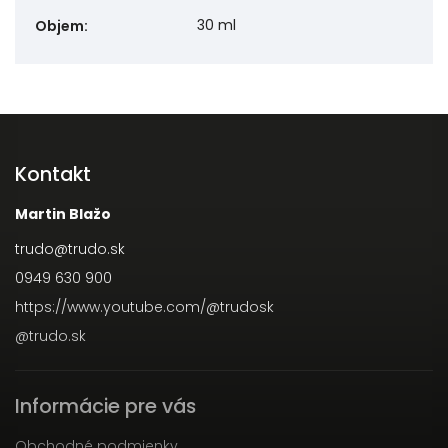
30 ml
Objem
:
Kontakt
Martin Blažo
trudo
@
trudo.sk
0949 630 900
https://www.youtube.com/@trudosk
@trudo.sk
Informácie pre vás
Obchodné podmienky