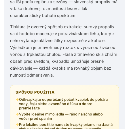
sa líši podľa regiónu a sezóny — slovenský propolis má
vďaka druhovej rozmanitosti lesov a lúk
charakteristicky bohaté spektrum.
Tinktura je overený spôsob extrakcie: surový propolis
sa dlhodobo maceruje v potravinárskom liehu, ktorý z
neho vyťahuje aktívne látky rozpustné v alkohole.
Výsledkom je tmavohnedý roztok s výraznou živičnou
vôňou a trpkastou chuťou. Fľaša z tmavého skla chráni
obsah pred svetlom, kvapadlo umožňuje presné
dávkovanie — každá kvapka má rovnaký objem bez
nutnosti odmeriavania.
SPÔSOB POUŽITIA
Odkvapkajte odporúčaný počet kvapiek do pohára
vody, čaju alebo ovocného džúsu a dobre
premiešajte
Vypite ideálne mimo jedla — ráno nalačno alebo
večer pred spaním
Pre lokálne použitie naneste kvapky priamo na ďasná
alebo sliznicu ústnej dutiny pomocou kvapadla