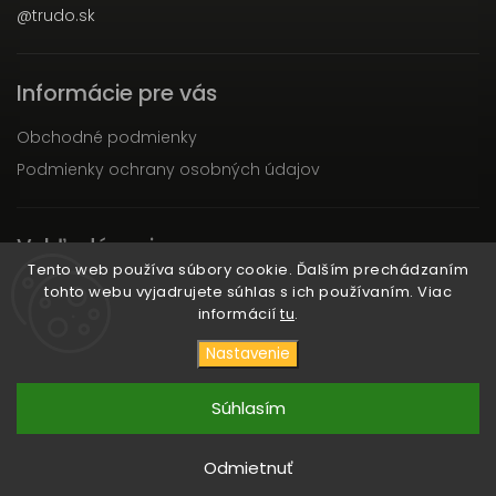
@trudo.sk
Informácie pre vás
Obchodné podmienky
Podmienky ochrany osobných údajov
Vyhľadávanie
Tento web používa súbory cookie. Ďalším prechádzaním
tohto webu vyjadrujete súhlas s ich používaním. Viac
Hľadať
informácií
tu
.
Nastavenie
Copyright 2026
TRUDO
. Všetky práva vyhradené.
Súhlasím
Vytvořil
Shoptet
| Design
Shoptak.cz
Odmietnuť