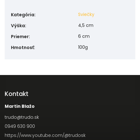
Sviečky
Kategória
:
4,5 cm
Výška
:
6 cm
Priemer
:
100g
Hmotnosť
:
Kontakt
Martin Blažo
trudo
@
trudo.sk
0949 630 900
https://www.youtube.com/@trudosk