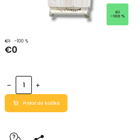
€1
–100 %
€1
–100 %
€0
Pridať do košíka