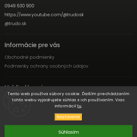
0949 630 900
https://www.youtube.com/@trudosk
@trudo.sk
Informácie pre vás
Obchodné podmienky
Podmienky ochrany osobných údajov
Vyhľadávanie
Tento web používa súbory cookie. Ďalším prechádzaním
tohto webu vyjadrujete súhlas s ich používaním. Viac
Hľadať
informácií
tu
.
Nastavenie
Copyright 2026
TRUDO
. Všetky práva vyhradené.
Súhlasím
Vytvořil
Shoptet
| Design
Shoptak.cz