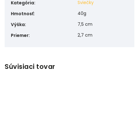
Sviečky
Kategória
:
40g
Hmotnosť
:
7,5 cm
Výška
:
2,7 cm
Priemer
:
Súvisiaci tovar