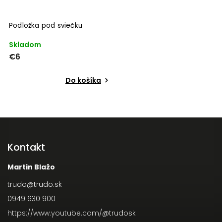
Podložka pod sviečku
Skladom
€6
Do košíka
Kontakt
Martin Blažo
trudo
@
trudo.sk
0949 630 900
https://www.youtube.com/@trudosk