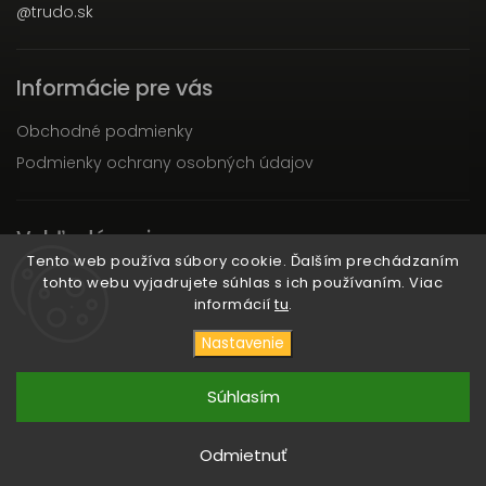
@trudo.sk
Informácie pre vás
Obchodné podmienky
Podmienky ochrany osobných údajov
Vyhľadávanie
Tento web používa súbory cookie. Ďalším prechádzaním
tohto webu vyjadrujete súhlas s ich používaním. Viac
Hľadať
informácií
tu
.
Nastavenie
Copyright 2026
TRUDO
. Všetky práva vyhradené.
Súhlasím
Vytvořil
Shoptet
| Design
Shoptak.cz
Odmietnuť