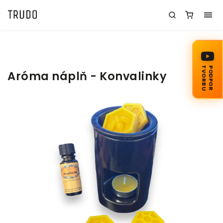
TVORBU
PODPOR
Aróma náplň - Konvalinky