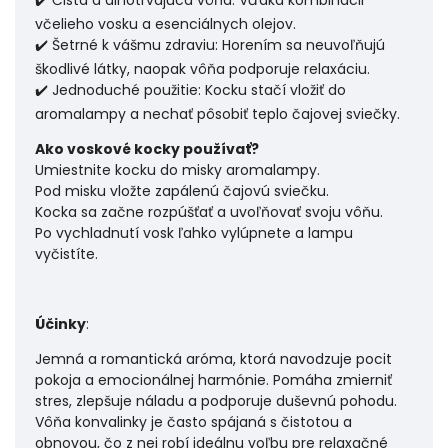
✔️ Čistá a dlhotrvajúca vôňa: Vďaka kombinácii
včelieho vosku a esenciálnych olejov.
✔️ Šetrné k vášmu zdraviu: Horením sa neuvoľňujú
škodlivé látky, naopak vôňa podporuje relaxáciu.
✔️ Jednoduché použitie: Kocku stačí vložiť do
aromalampy a nechať pôsobiť teplo čajovej sviečky.
Ako voskové kocky používať?
Umiestnite kocku do misky aromalampy.
Pod misku vložte zapálenú čajovú sviečku.
Kocka sa začne rozpúšťať a uvoľňovať svoju vôňu.
Po vychladnutí vosk ľahko vylúpnete a lampu
vyčistíte.
Účinky
:
Jemná a romantická aróma, ktorá navodzuje pocit
pokoja a emocionálnej harmónie. Pomáha zmierniť
stres, zlepšuje náladu a podporuje duševnú pohodu.
Vôňa konvalinky je často spájaná s čistotou a
obnovou, čo z nej robí ideálnu voľbu pre relaxačné