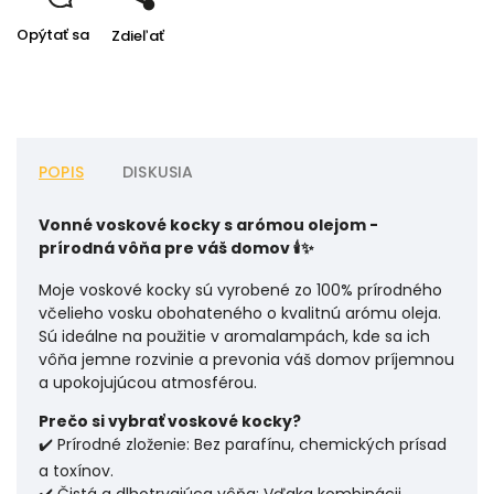
Opýtať sa
Zdieľať
POPIS
DISKUSIA
Vonné voskové kocky s arómou olejom -
prírodná vôňa pre váš domov 🕯️✨
Moje voskové kocky sú vyrobené zo 100% prírodného
včelieho vosku obohateného o kvalitnú arómu oleja.
Sú ideálne na použitie v aromalampách, kde sa ich
vôňa jemne rozvinie a prevonia váš domov príjemnou
a upokojujúcou atmosférou.
Prečo si vybrať voskové kocky?
✔️ Prírodné zloženie: Bez parafínu, chemických prísad
a toxínov.