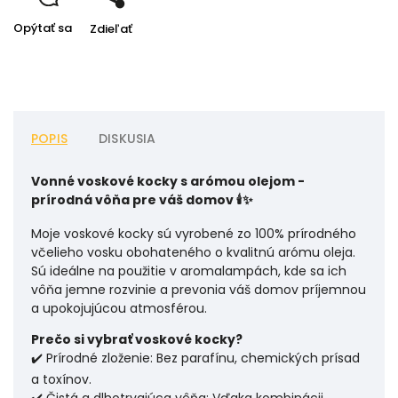
Opýtať sa
Zdieľať
POPIS
DISKUSIA
Vonné voskové kocky s arómou olejom -
prírodná vôňa pre váš domov 🕯️✨
Moje voskové kocky sú vyrobené zo 100% prírodného
včelieho vosku obohateného o kvalitnú arómu oleja.
Sú ideálne na použitie v aromalampách, kde sa ich
vôňa jemne rozvinie a prevonia váš domov príjemnou
a upokojujúcou atmosférou.
Prečo si vybrať voskové kocky?
✔️ Prírodné zloženie: Bez parafínu, chemických prísad
a toxínov.