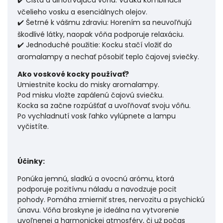
✔️ Čistá a dlhotrvajúca vôňa: Vďaka kombinácii
včelieho vosku a esenciálnych olejov.
✔️ Šetrné k vášmu zdraviu: Horením sa neuvoľňujú
škodlivé látky, naopak vôňa podporuje relaxáciu.
✔️ Jednoduché použitie: Kocku stačí vložiť do
aromalampy a nechať pôsobiť teplo čajovej sviečky.
Ako voskové kocky používať?
Umiestnite kocku do misky aromalampy.
Pod misku vložte zapálenú čajovú sviečku.
Kocka sa začne rozpúšťať a uvoľňovať svoju vôňu.
Po vychladnutí vosk ľahko vylúpnete a lampu
vyčistíte.
Účinky:
Ponúka jemnú, sladkú a ovocnú arómu, ktorá
podporuje pozitívnu náladu a navodzuje pocit
pohody. Pomáha zmierniť stres, nervozitu a psychickú
únavu. Vôňa broskyne je ideálna na vytvorenie
uvoľnenej a harmonickej atmosféry, či už počas